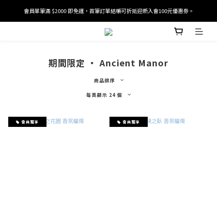
會員單筆滿 $2000 即免運，首筆訂單結帳可折抵迎新入會100元優惠劵。
加入/驗證會員並綁定電話號碼，即可獲得百元購物金2張。
加入/驗證會員並綁定電話號碼，即可獲得百元購物金2張。
期間限定 ‧ Ancient Manor
商品排序
每頁顯示 24 個
會員獨享
會員獨享