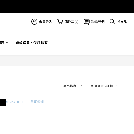
會員登入
購物車(0)
聯絡我們
找商品
問題
蠟燭保養・使用指南
商品排序
每頁顯示 24 個
享