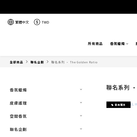
繁體中文
TWD
所有商品
香氛蠟燭
全部商品
聯名企劃
聯名系列 · The Golden Ratio
聯名系列 · T
香氛蠟燭
皮膚護理
會員獨享
空間香氛
聯名企劃