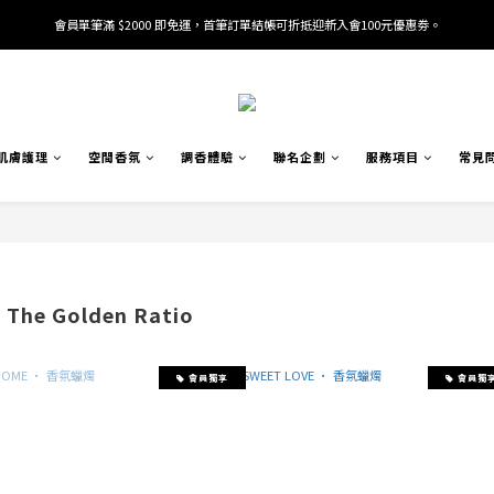
會員單筆滿 $2000 即免運，首筆訂單結帳可折抵迎新入會100元優惠劵。
加入/驗證會員並綁定電話號碼，即可獲得百元購物金2張。
加入/驗證會員並綁定電話號碼，即可獲得百元購物金2張。
肌膚護理
空間香氛
調香體驗
聯名企劃
服務項目
常見
he Golden Ratio
會員獨享
會員獨