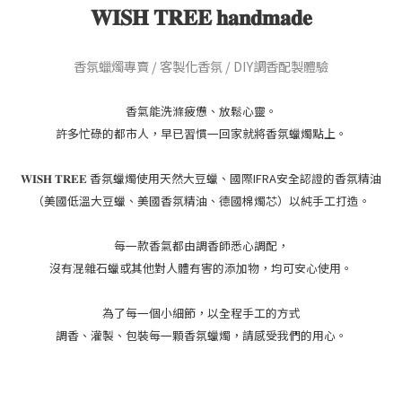
𝐖𝐈𝐒𝐇 𝐓𝐑𝐄𝐄 𝐡𝐚𝐧𝐝𝐦𝐚𝐝𝐞
香氛蠟燭專賣 / 客製化香氛 / DIY調香配製體驗
香氣能洗滌疲憊、放鬆心靈。
許多忙碌的都市人，早已習慣一回家就將香氛蠟燭點上。
𝐖𝐈𝐒𝐇 𝐓𝐑𝐄𝐄 香氛蠟燭使用天然大豆蠟、國際IFRA安全認證的香氛精油
（美國低溫大豆蠟、美國香氛精油、德國棉燭芯）以純手工打造。
每一款香氣都由調香師悉心調配，
沒有混雜石蠟或其他對人體有害的添加物，均可安心使用。
為了每一個小細節，以全程手工的方式
調香、灌製、包裝每一顆香氛蠟燭，請感受我們的用心。