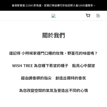
會員單筆滿 $2000 即免運，首筆訂單結帳可折抵迎新入會100元優惠劵。
加入/驗證會員並綁定電話號碼，即可獲得百元購物金2張。
加入/驗證會員並綁定電話號碼，即可獲得百元購物金2張。
關於我們
還記得 小時候家裡門口種的玫瑰、野薑花的味道嗎？
WISH TREE 為您種下希望的種子 點亮心中願望
藉由調香師的指尖 創造出獨特的香氛
為您改變空間的氣氛及營造出不同的心情