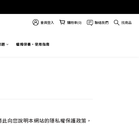
會員登入
購物車(0)
聯絡我們
找商品
問題
蠟燭保養・使用指南
特此向您說明本網站的隱私權保護政策，