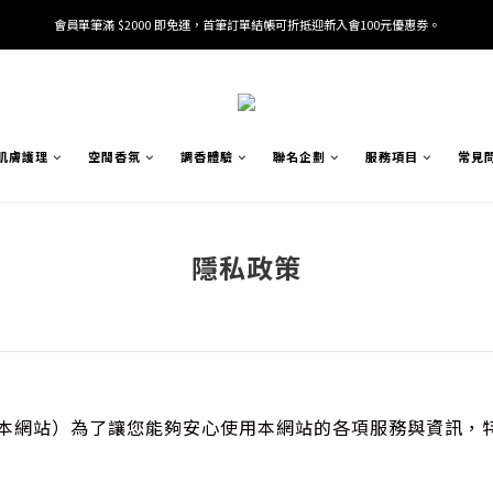
會員單筆滿 $2000 即免運，首筆訂單結帳可折抵迎新入會100元優惠劵。
加入/驗證會員並綁定電話號碼，即可獲得百元購物金2張。
加入/驗證會員並綁定電話號碼，即可獲得百元購物金2張。
肌膚護理
空間香氛
調香體驗
聯名企劃
服務項目
常見
隱私政策
本網站）為了讓您能夠安心使用本網站的各項服務與資訊，