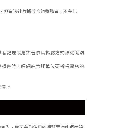
，但有法律依據或合約義務者，不在此
供者處理或蒐集著依其揭露方式無從識別
受損害時，經網站管理單位研析揭露您的
之責。
e的寫入，您可在您使用的瀏覽器功能項中設