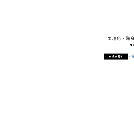
果凍色·隨
N
會員獨享