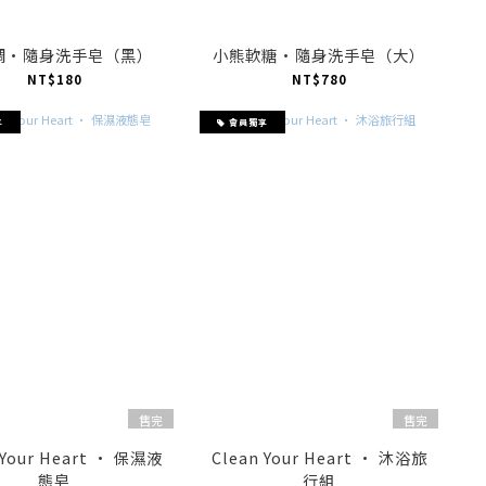
調·隨身洗手皂（黑）
小熊軟糖·隨身洗手皂（大）
NT$180
NT$780
享
會員獨享
售完
售完
 Your Heart · 保濕液
Clean Your Heart · 沐浴旅
態皂
行組