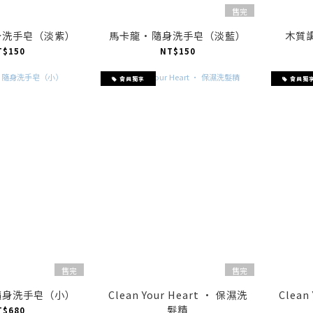
售完
身洗手皂（淡紫）
馬卡龍·隨身洗手皂（淡藍）
木質
T$150
NT$150
會員獨享
會員獨
售完
售完
隨身洗手皂（小）
Clean Your Heart · 保濕洗
Clean
髮精
T$680