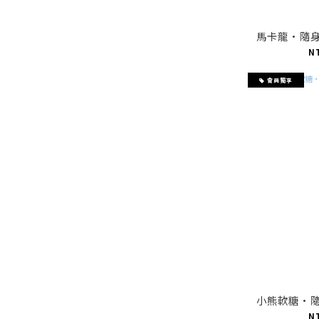
馬卡龍·隨
N
會員獨享
小熊軟糖·
N