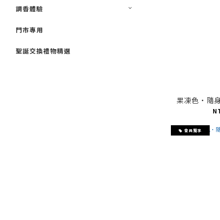
調香體驗
門市專用
聖誕交換禮物精選
果凍色·隨
N
會員獨享