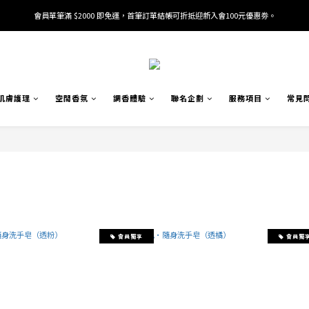
會員單筆滿 $2000 即免運，首筆訂單結帳可折抵迎新入會100元優惠劵。
加入/驗證會員並綁定電話號碼，即可獲得百元購物金2張。
加入/驗證會員並綁定電話號碼，即可獲得百元購物金2張。
肌膚護理
空間香氛
調香體驗
聯名企劃
服務項目
常見
會員獨享
會員獨