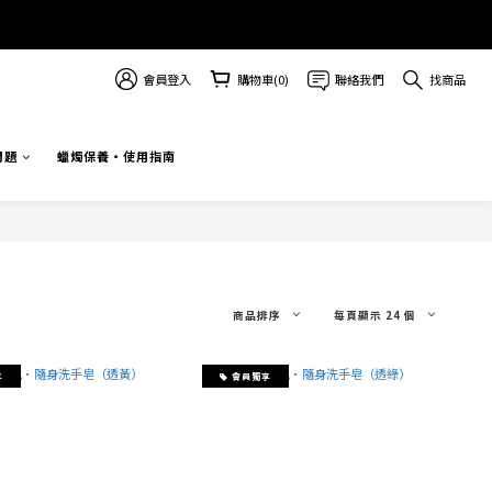
會員登入
購物車(0)
聯絡我們
找商品
問題
蠟燭保養・使用指南
商品排序
每頁顯示 24 個
享
會員獨享