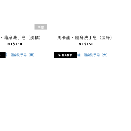
售完
·隨身洗手皂（淡橘）
馬卡龍·隨身洗手皂（淡綠）
NT$150
NT$150
享
會員獨享