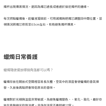
燭杯出現燻黑情況，是因為燭芯過長或者過於接近燭杯的邊緣。
每次燃點蠟燭後，趁蠟液凝固前，可用滅燭鉤把燭芯調整回中間位置，並
視情況將燭芯修剪至0.5cm左右，有助避免燭杯燻黑。
蠟燭日常養護
蠟燭隨便擺放哪個角落都可以嗎？
蠟燭存放在開放式空間裡容易長灰塵，空氣中的濕度會使蠟燭的香氣揮
發，久放後再點燃會降低原本的香味。
蠟燭對於光線與溫度非常敏感，為避免蠟燭變色、、氧化、融化，最好存
放在能夠避光的陰涼處，且保存溫度不要超過27度。