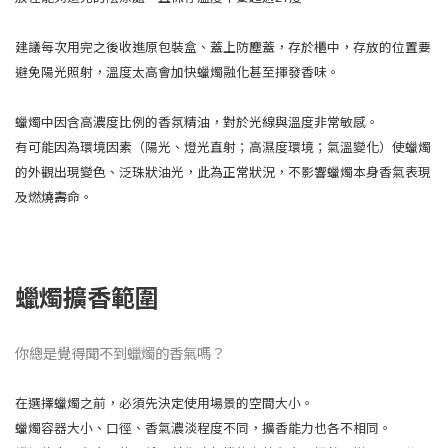
建議每次用完之後收進原包裝盒、蓋上防塵蓋，存於櫃中，存放的位置要
避免陽光照射，溫度太高會加快蠟燭融化甚至揮發香味。
蠟燭中因含高濃度比例的香氛精油，對於光線與溫度非常敏感。
有可能因為環境因素（陽光、燈光直射；高濕度環境；氣溫變化）使蠟燭
的外觀出現變色、泛珠狀油光，此為正常狀況，不影響蠟燭本身香氣表現
及燃燒壽命。
蠟燭擴香範圍
你總是覺得聞不到蠟燭的香氣嗎？
在選擇蠟燭之前，必須先決定使用場景的空間大小。
蠟燭容器大小、口徑、香氣濃淡程度不同，擴香能力也各不相同。