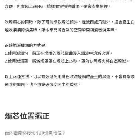
方便，但實際上超NG，這樣做會損害蠟燭，還會產生黑煙。
吹熄燭芯的同時，除了可能導致燭芯傾斜、蠟液四處飛濺外，還會產生白
煙及濃濃的燒焦味，讓本來充滿香氣的空間瞬間瀰漫著燒焦味。
正確熄滅蠟燭的方式是:
1.使用滅燭勾：將正在燃燒的燭芯彎曲浸入燭液中熄滅火源。
2.使用滅燭罩：將滅燭罩罩在燭芯上15秒，罩內缺氧燭火將自然熄滅。
以上兩種方法，可以有效避免用嘴巴吹滅蠟燭時產生的黑煙，不會有蠟液
飛濺的問題，也不怕會破壞空間中的香氣。
燭芯位置擺正
你的蠟燭杯經常出現燻黑情況？