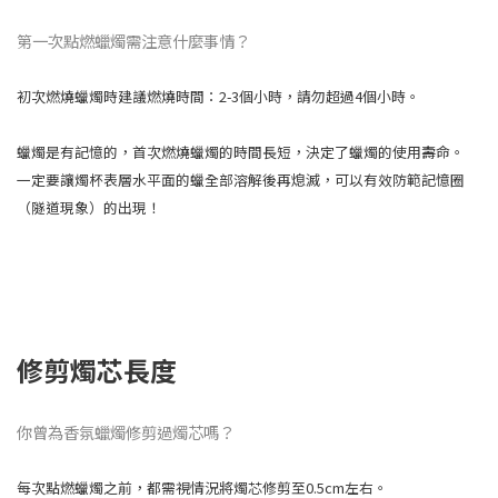
第一次點燃蠟燭需注意什麼事情？
初次燃燒蠟燭時建議燃燒時間：2-3個小時，請勿超過4個小時。
蠟燭是有記憶的，首次燃燒蠟燭的時間長短，決定了蠟燭的使用壽命。
一定要讓燭杯表層水平面的蠟全部溶解後再熄滅，可以有效防範記憶圈
（隧道現象）的出現！
修剪燭芯長度
你曾為香氛蠟燭修剪過燭芯嗎？
每次點燃蠟燭之前，都需視情況將燭芯修剪至0.5cm左右。