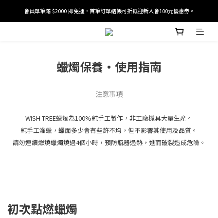
會員單筆滿 $2000 即免運，首筆訂單結帳可折抵迎新入會100元優惠劵。
加入/驗證會員並綁定電話號碼，即可獲得百元購物金2張。
加入/驗證會員並綁定電話號碼，即可獲得百元購物金2張。
蠟燭保養・使用指南
注意事項
WISH TREE蠟燭為100%純手工製作，非工廠機具大量生產。
純手工灌蠟，蠟面多少會有些許不均，但不影響其使用及品質。
請勿連續燃燒蠟燭燒過4個小時，預防瓶器過熱，進而破裂造成危險。
初次點燃蠟燭