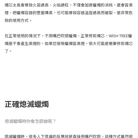
燭芯太長會導致火苗過高、火焰過旺，不僅會加速蠟燭的消耗，還會冒黑
煙，把蠟燭容器的壁面燻黑，也可能導致容器溫度過高而破裂，是非常危
險的使用方式。
在正常使用的情況下，不用嘴巴吹熄蠟燭、正常修剪燭芯，WISH TREE蠟
燭是不會產生黑煙的，如果您發現蠟燭冒黑煙，很大可能是需要修剪燭芯
了。
正確熄滅蠟燭
熄滅蠟燭時你會怎麼做呢？
熄滅蠟燭時，很多人下意識的反應就是直接用嘴巴吹熄，這種方式雖然很