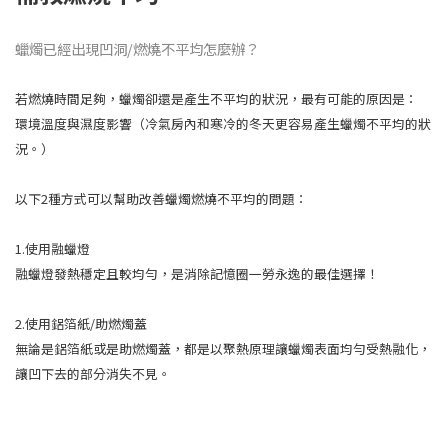
蠟燭已經出現凹洞/燃燒不平均怎麼辦？
若燃燒時間足夠，蠟燭卻還是產生不平均的狀況，最有可能的原因是：
環境溫度與濕度影響（冷氣房內和寒冷的冬天更容易產生蠟燭不平均的狀
況。）
以下2種方式可以幫助改善蠟燭燃燒不平均的問題：
1.使用融蠟燈
融蠟燈發熱穩定且較均勻，是消除記憶圈一勞永逸的最佳選擇！
2.使用鋁箔紙/助燃燭蓋
無論是鋁箔紙或是助燃燭蓋，都是以聚熱原理讓蠟燭表面均勻受熱融化，
讓凹下去的部分消失不見。