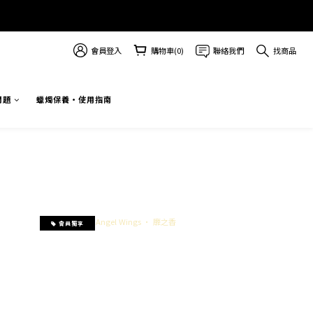
會員登入
購物車(0)
聯絡我們
找商品
問題
蠟燭保養・使用指南
會員獨享