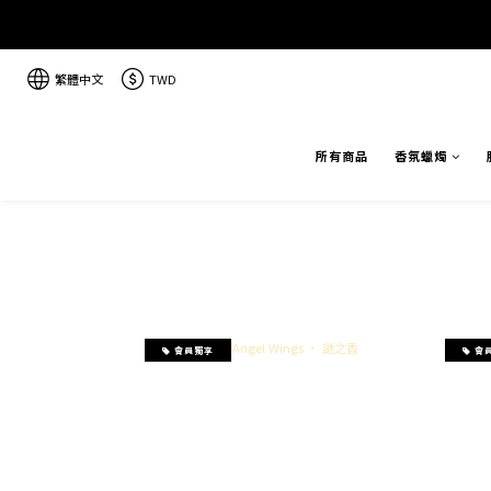
繁體中文
TWD
所有商品
香氛蠟燭
會員獨享
會