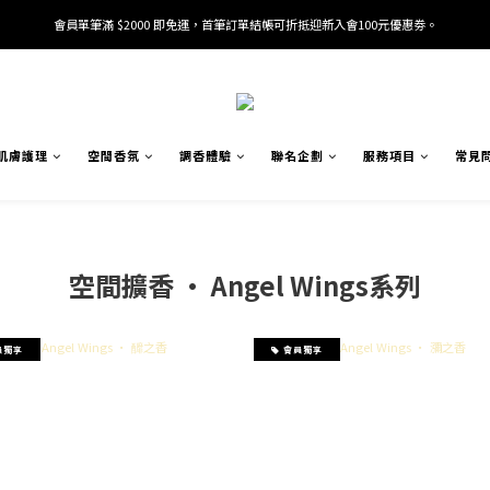
會員單筆滿 $2000 即免運，首筆訂單結帳可折抵迎新入會100元優惠劵。
加入/驗證會員並綁定電話號碼，即可獲得百元購物金2張。
加入/驗證會員並綁定電話號碼，即可獲得百元購物金2張。
肌膚護理
空間香氛
調香體驗
聯名企劃
服務項目
常見
空間擴香 · Angel Wings系列
員獨享
會員獨享