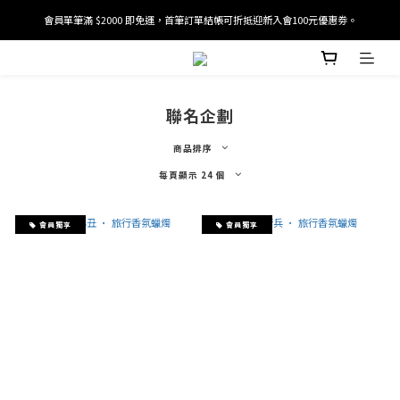
會員單筆滿 $2000 即免運，首筆訂單結帳可折抵迎新入會100元優惠劵。
加入/驗證會員並綁定電話號碼，即可獲得百元購物金2張。
加入/驗證會員並綁定電話號碼，即可獲得百元購物金2張。
聯名企劃
商品排序
每頁顯示 24 個
會員獨享
會員獨享