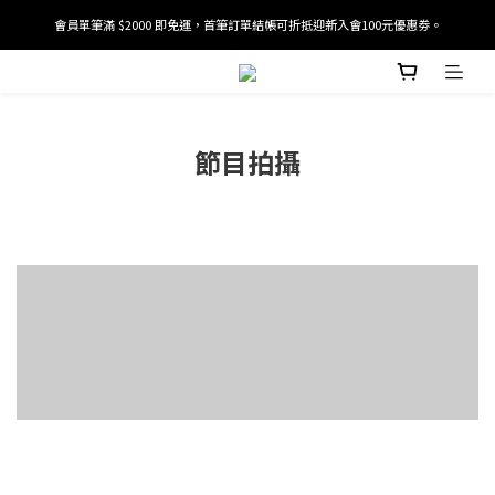
會員單筆滿 $2000 即免運，首筆訂單結帳可折抵迎新入會100元優惠劵。
加入/驗證會員並綁定電話號碼，即可獲得百元購物金2張。
加入/驗證會員並綁定電話號碼，即可獲得百元購物金2張。
節目拍攝