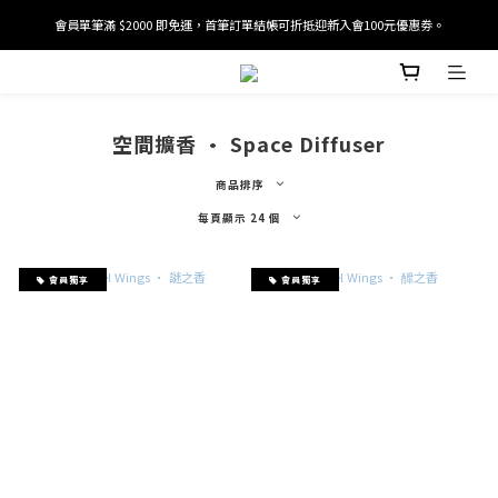
會員單筆滿 $2000 即免運，首筆訂單結帳可折抵迎新入會100元優惠劵。
加入/驗證會員並綁定電話號碼，即可獲得百元購物金2張。
加入/驗證會員並綁定電話號碼，即可獲得百元購物金2張。
空間擴香 · Space Diffuser
商品排序
每頁顯示 24 個
會員獨享
會員獨享