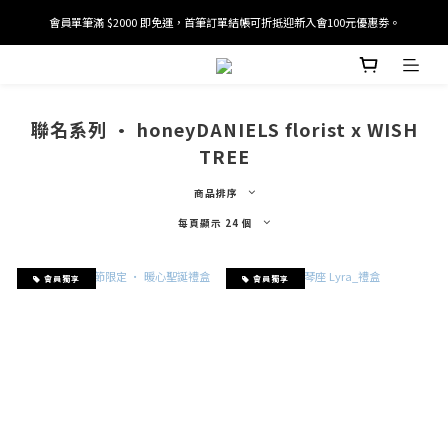
會員單筆滿 $2000 即免運，首筆訂單結帳可折抵迎新入會100元優惠劵。
加入/驗證會員並綁定電話號碼，即可獲得百元購物金2張。
加入/驗證會員並綁定電話號碼，即可獲得百元購物金2張。
聯名系列 · honeyDANIELS florist x WISH
TREE
商品排序
每頁顯示 24 個
會員獨享
會員獨享