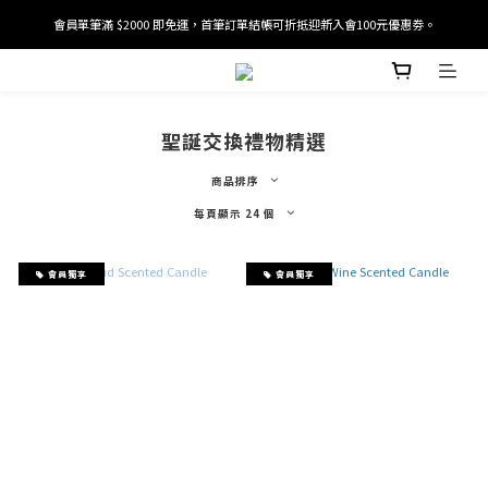
會員單筆滿 $2000 即免運，首筆訂單結帳可折抵迎新入會100元優惠劵。
加入/驗證會員並綁定電話號碼，即可獲得百元購物金2張。
加入/驗證會員並綁定電話號碼，即可獲得百元購物金2張。
聖誕交換禮物精選
商品排序
每頁顯示 24 個
會員獨享
會員獨享