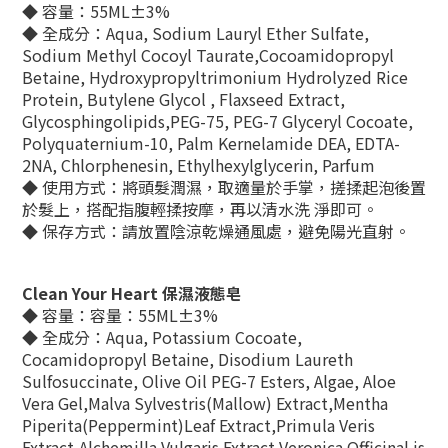
◆
容量：55ML±3%
◆
全成分：Aqua, Sodium Lauryl Ether Sulfate,
Sodium Methyl Cocoyl Taurate,Cocoamidopropyl
Betaine, Hydroxypropyltrimonium Hydrolyzed Rice
Protein, Butylene Glycol , Flaxseed Extract,
Glycosphingolipids,PEG-75, PEG-7 Glyceryl Cocoate,
Polyquaternium-10, Palm Kernelamide DEA, EDTA-
2NA, Chlorphenesin, Ethylhexylglycerin, Parfum
◆
使用方式：將頭髮潤濕，取適量於手掌，搓揉起泡後置
於髮上，搭配指腹輕揉按摩，再以清水洗 淨即可。
◆
保存方式：請放置陰涼乾燥通風處，避免陽光直射。
Clean Your Heart 保濕液態皂
◆
容量：容量：55ML±3%
◆
全成分：Aqua, Potassium Cocoate,
Cocamidopropyl Betaine, Disodium Laureth
Sulfosuccinate, Olive Oil PEG-7 Esters, Algae, Aloe
Vera Gel,Malva Sylvestris(Mallow) Extract,Mentha
Piperita(Peppermint)Leaf Extract,Primula Veris
Extract,Alchemilla Vulgaris Extract,Veronica Officinal is