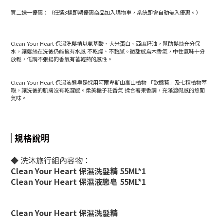
買二送一優惠：（任選3樣即期優惠商品加入購物車，系統即會自動帶入優惠。）
Clean Your Heart 保濕洗髮精以氨基酸、大米蛋白、亞麻籽油，幫助髮絲充分保
水，讓髮絲在洗後仍能擁有水感 不乾燥、不黏膩。微甜感烏木香氣，中性氣味十分
放鬆，低調不張揚的香氣有著輕熟的感性。
Clean Your Heart 保濕液態皂是採用阿爾卑斯山高山植物 「歐錦葵」及七種植物萃
取，讓洗後的肌膚沒有乾澀感。柔美梔子花香氣 揉合著果香調，充滿渡假感的悠閒
氣味。
規格說明
◆
洗沐旅行組內容物：
Clean Your Heart 保濕洗髮精 55ML*1
Clean Your Heart 保濕液態皂 55ML*1
Clean Your Heart 保濕洗髮精