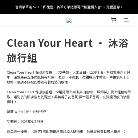
會員單筆滿 $2000 即免運，首筆訂單結帳可折抵迎新入會100元優惠劵。
加入/驗證會員並綁定電話號碼，即可獲得百元購物金2張。
加入/驗證會員並綁定電話號碼，即可獲得百元購物金2張。
Clean Your Heart · 沐浴
旅行組
Clean Your Heart 保濕洗髮精，以氨基酸、大米蛋白、亞麻籽油，幫助髮絲充分保
水，讓髮絲在洗後仍能擁有水感 不乾燥、不黏膩。微甜感烏木香氣，中性氣味十分
放鬆，低調不張揚的香氣有著輕熟的感性。
Clean Your Heart 保濕液態皂，採用阿爾卑斯山高山植物 「歐錦葵」及七種植物萃
取，讓洗後的肌膚沒有乾澀感。柔美梔子花香氣 揉合著果香調，充滿渡假感的悠閒
氣味。
帶著 WISH TREE 去旅行吧
到期日：2023年9月25日
買二送一優惠：（任選3樣即期優惠商品加入購物車，系統即會自動帶入優惠。）