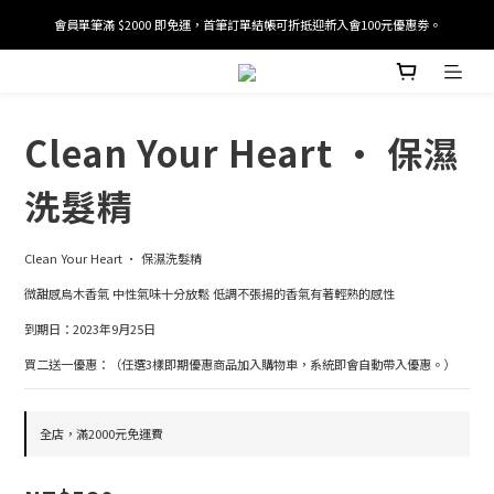
會員單筆滿 $2000 即免運，首筆訂單結帳可折抵迎新入會100元優惠劵。
加入/驗證會員並綁定電話號碼，即可獲得百元購物金2張。
加入/驗證會員並綁定電話號碼，即可獲得百元購物金2張。
Clean Your Heart · 保濕
洗髮精
Clean Your Heart · 保濕洗髮精
微甜感烏木香氣 中性氣味十分放鬆 低調不張揚的香氣有著輕熟的感性
到期日：2023年9月25日
買二送一優惠：（任選3樣即期優惠商品加入購物車，系統即會自動帶入優惠。）
全店，滿2000元免運費