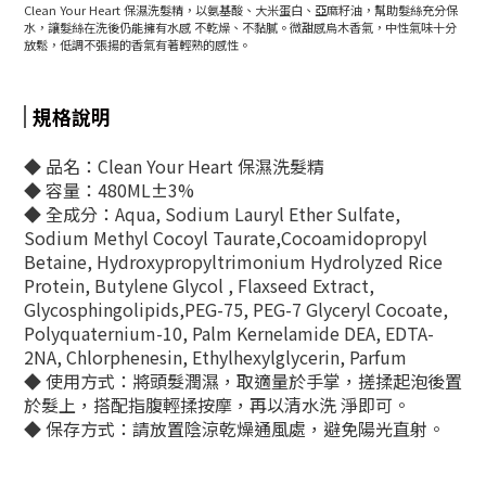
Clean Your Heart 保濕洗髮精，以氨基酸、大米蛋白、亞麻籽油，幫助髮絲充分保
水，讓髮絲在洗後仍能擁有水感 不乾燥、不黏膩。微甜感烏木香氣，中性氣味十分
放鬆，低調不張揚的香氣有著輕熟的感性。
規格說明
◆
品名：
Clean Your Heart 保濕洗髮精
◆
容量：480ML±3%
◆
全成分：Aqua, Sodium Lauryl Ether Sulfate,
Sodium Methyl Cocoyl Taurate,Cocoamidopropyl
Betaine, Hydroxypropyltrimonium Hydrolyzed Rice
Protein, Butylene Glycol , Flaxseed Extract,
Glycosphingolipids,PEG-75, PEG-7 Glyceryl Cocoate,
Polyquaternium-10, Palm Kernelamide DEA, EDTA-
2NA, Chlorphenesin, Ethylhexylglycerin, Parfum
◆
使用方式：將頭髮潤濕，取適量於手掌，搓揉起泡後置
於髮上，搭配指腹輕揉按摩，再以清水洗 淨即可。
◆
保存方式：請放置陰涼乾燥通風處，避免陽光直射。