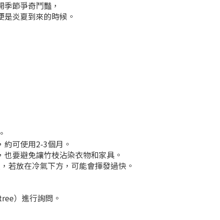
開季節爭奇鬥豔，
便是炎夏到來的時候。
。
約可使用2-3個月。
，也要避免讓竹枝沾染衣物和家具。
處，若放在冷氣下方，可能會揮發過快。
tree）進行詢問。