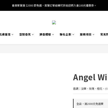
會員單筆滿 $2000 即免運，首筆訂單結帳可折抵迎新入會100元優惠劵。
加入/驗證會員並綁定電話號碼，即可獲得百元購物金2張。
加入/驗證會員並綁定電話號碼，即可獲得百元購物金2張。
肌膚護理
空間香氛
調香體驗
聯名企劃
服務項目
常見
Angel W
香調：沒藥、玫瑰、橙花、小
全店，滿2000元免運費