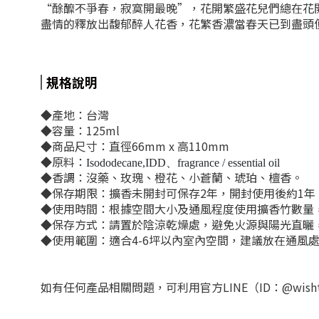
“酴醾不爭春，寂寞開最晚”，花開繁盛花兒們總在花
盡情的釋放出馥郁醉人花香，花繁香濃當春天已到盡頭
規格說明
◆產地：台灣
◆容量：125ml
◆商品尺寸：直徑66mm x 高110mm
◆原料：
Isododecane,IDD、fragrance / essential oil
◆香調：
沒藥、玫瑰、橙花、小蒼蘭、琥珀、檀香。
◆
保存期限：擴香未開封可保存2年，開封使用後約1年
◆
使用時間：根據空間大小及通風程度使用擴香竹數量，
◆
保存方式：請置於陰涼乾燥處，避免火源與陽光直曬
◆
使用範圍：適合4-6坪以內室內空間，建議放在通風
如有任何產品相關問題，可利用官方LINE（ID：@wish