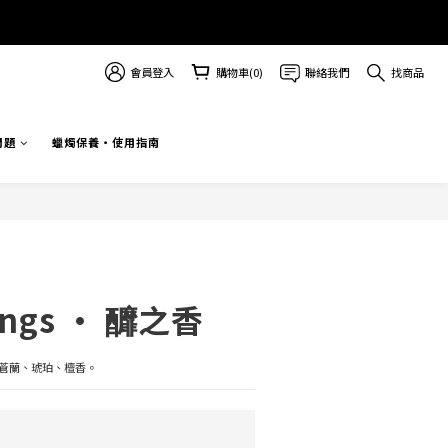
會員登入
購物車(0)
聯絡我們
找商品
問題
蠟燭保養・使用指南
ings · 釄之香
蒼蘭、琥珀、檀香。