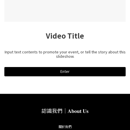
Video Title
Input text contents to promote your event, or tell the story about this
slideshow.
Enter
認識我們｜𝐀𝐛𝐨𝐮𝐭 𝐔𝐬
關於我們