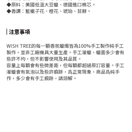
◆原料：美國低溫大豆蠟、德國進口棉芯。
◆香調：藍槴子花、橙花、琥珀、苔蘚。
注意事項
WISH TREE的每一顆香氛蠟燭皆為100%手工製作純手工
製作，並非工廠機具大量生產。手工灌蠟，蠟面多少會有
些許不均，但不影響使用及其品質。
容量上每顆會有些微差距，但每顆都超過原訂容量。手工
灌蠟會有氣泡以及些許痕跡，爲正常現象，商品爲純手
作，多少會有手工痕跡，請諒解。