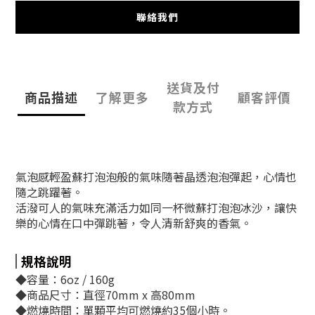
聯絡我們
送貨及付
商品描述
了解更多
顧客評價
款方式
氣泡感輕盈蘇打泡泡般的氣味隨著晶透泡泡彈起，心情也
隨之跳躍著。
活潑可人的氣味充滿活力如同一杯微蘇打泡泡冰沙，讓快
樂的心情在口中彈跳著，令人清新舒爽的香氣。
規格說明
◆容量：6oz / 160g
◆商品尺寸：直徑70mm x 高80mm
◆燃燒時間：單顆平均可燃燒約35個小時。