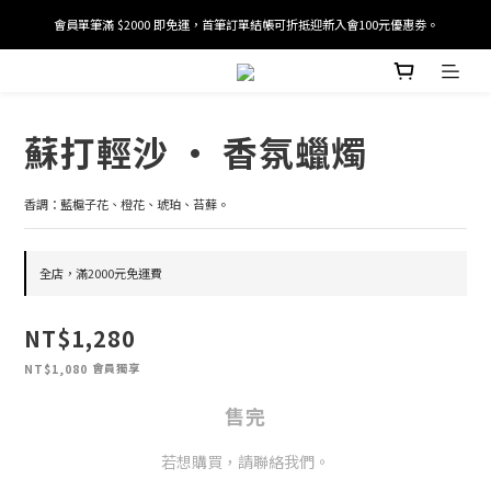
會員單筆滿 $2000 即免運，首筆訂單結帳可折抵迎新入會100元優惠劵。
加入/驗證會員並綁定電話號碼，即可獲得百元購物金2張。
加入/驗證會員並綁定電話號碼，即可獲得百元購物金2張。
蘇打輕沙 · 香氛蠟燭
香調：藍槴子花、橙花、琥珀、苔蘚。
全店，滿2000元免運費
NT$1,280
會員獨享
NT$1,080
售完
若想購買，請聯絡我們。