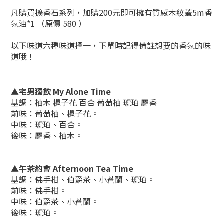
凡購買擴香石系列，加購200元即可擁有質感木紋蓋5m香
氛油*1 （原價 580 ）
以下味道六種味道擇一，下單時記得備註想要的香氛的味
道哦！
▲宅男獨飲 My Alone Time
基調：柚木 槴子花 百合 葡萄柚 琥珀 麝香
前味：葡萄柚、槴子花。
中味：琥珀、百合。
後味：麝香、柚木。
▲午茶約會 Afternoon Tea Time
基調：佛手柑、伯爵茶、小蒼蘭、琥珀。
前味：佛手柑。
中味：伯爵茶、小蒼蘭。
後味：琥珀。