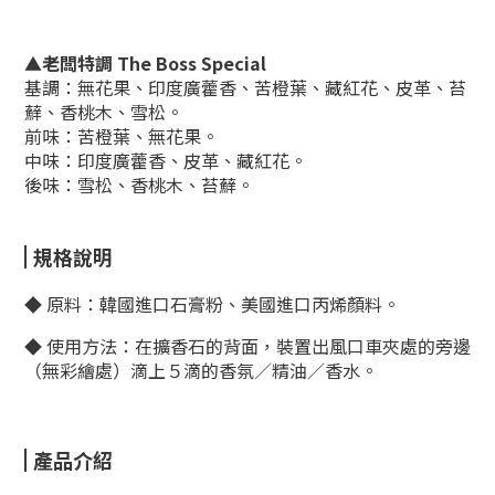
▲老闆特調 The Boss Special
基調：無花果、印度廣藿香、苦橙葉、藏紅花、皮革、苔
蘚、香桃木、雪松。
前味：苦橙葉、無花果。
中味：印度廣藿香、皮革、藏紅花。
後味：雪松、香桃木、苔蘚。
規格說明
◆ 原料：韓國進口石膏粉、美國進口丙烯顏料。
◆ 使用方法：
在擴香石的背面，裝置出風口車夾處的旁邊
（無彩繪處）滴上５滴的香氛／精油／香水。
產品介紹