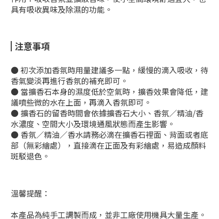
具有吸收異味及除濕的功能。
注意事項
● 初次添加香氛時用量建議多一點，緩慢的滴入吸收，待
香氣變淡再進行香氛的補充即可。
● 當擴香石本身的濕度低於空氣時，擴香效果會降低，建
議噴些微的水在上面，再滴入香氛即可。
● 擴香石的留香時間會依據擴香石大小、香氛／精油/香
水濃度、空間大小及環境通風狀態而產生影響。
● 香氛／精油／香水請務必滴在擴香石裡面、背面或者底
部（無彩繪處），直接滴在正面及有彩繪處，易造成顏料
斑駁退色。
溫馨提醒：
本產品為純手工調製而成，並非工廠使用機具大量生產。