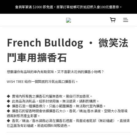
會員單筆滿 $2000 即免運，首筆訂單結帳可折抵迎新入會100元優惠劵。
加入/驗證會員並綁定電話號碼，即可獲得百元購物金2張。
加入/驗證會員並綁定電話號碼，即可獲得百元購物金2張。
French Bulldog · 微笑法
鬥車用擴香石
想要讓你有品味的車內有點氣味，又不喜歡太花俏的擴香小物嗎？  
WISH TREE 給你一個質感的冷氣出風口擴香石。
◆  賣場內所販售之擴香石均屬無香款，需自行添加香氛。
◆  此商品為消耗品，經拆封使用後，無法退貨，請斟酌購買。
◆  擴香石是一種擴香媒介，只能小範圍擴香，無法取代室內擴香。
◆  擴香石的留香時間會依據擴香石大小、香氛／精油/香水濃度、空間大小及環境
通風狀態而產生影響。
◆  香氛／精油／香水請務必滴在擴香石裡面、背面或者底部（無彩繪處），直接滴
在正面及有彩繪處，易造成顏料斑駁退色。