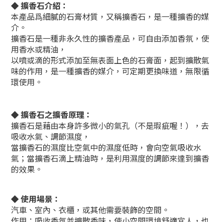
◆
擴香石介紹：
本產品爲細膩的石膏材質，又稱擴香石，是一種擴香的媒
介。
擴香石是一種非永久性的擴香產品，可自由添加香氛，使
用香水或精油，
以噴或滴的形式添加至無表面上色的石膏面，起到擴散氣
味的作用，是一種擴香的媒介，可定期更換味道，無限循
環使用。
◆
擴香石之擴香原理：
擴香石是藉由本身許多微小的氣孔（不是瑕疵喔！），去
吸收水氣、調節濕度，
當擴香石的濕度比空氣中的濕度低時，會向空氣吸收水
氣；當擴香石滴上精油時，是利用濕度的調節來達到擴香
的效果。
◆
使用場景：
汽車、室內、衣櫃，或其他需要裝飾的空間。
作用：吸收香氛並擴散香味，使小空間環境舒適宜人，也