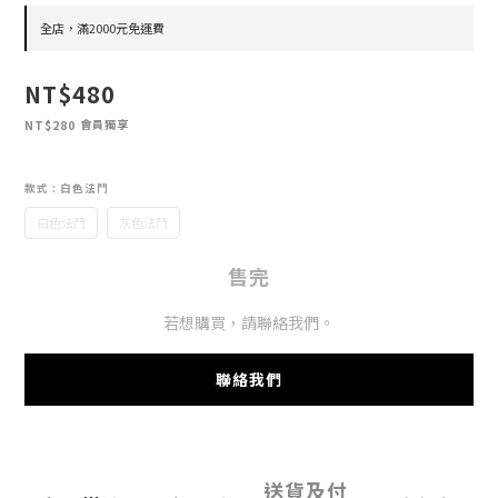
全店，滿2000元免運費
NT$480
會員獨享
NT$280
款式
: 白色法鬥
白色法鬥
灰色法鬥
售完
若想購買，請聯絡我們。
聯絡我們
送貨及付