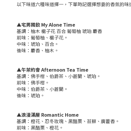
以下味道六種味道擇一，下單時記選擇想要的香氛的味
▲宅男獨飲 My Alone Time
基調：柚木 槴子花 百合 葡萄柚 琥珀 麝香
前味：葡萄柚、槴子花。
中味：琥珀、百合。
後味：麝香、柚木。
▲午茶約會 Afternoon Tea Time
基調：佛手柑、伯爵茶、小蒼蘭、琥珀。
前味：佛手柑。
中味：伯爵茶、小蒼蘭。
後味：琥珀。
▲浪漫滿屋 Romantic Home
基調：橙花、忍冬玫瑰、黑醋栗、苔蘚、廣藿香。
前味：黑醋栗、橙花。