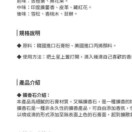
前味：苦橙葉、無花果。
中味：印度廣藿香、皮革、藏紅花。
後味：雪松、香桃木、苔蘚。
規格說明
◆ 原料：韓國進口石膏粉、美國進口丙烯顏料。
◆ 使用方法：
把土星上蓋打開，滴入幾滴自己喜歡的香
產品介紹
◆
擴香石介紹：
本產品爲細膩的石膏材質，又稱擴香石，是一種擴香的
擴香石是一種非永久性的擴香產品，可自由添加香氛，
以噴或滴的形式添加至無表面上色的石膏面，起到擴散