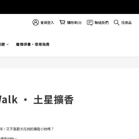
會員登入
購物車(0)
聯絡我們
找商品
問題
蠟燭保養・使用指南
 Walk · 土星擴香
味，又不喜歡太花俏的擴香小物嗎？  
陳列擴香好物。