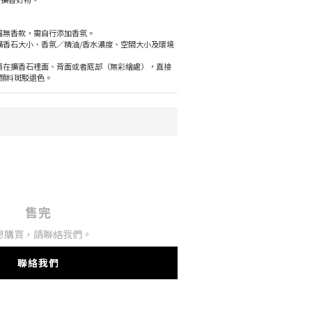
均屬無香款，需自行添加香氛。
據擴香石大小、香氛／精油/香水濃度、空間大小及環境
必滴在擴香石裡面、背面或者底部（無彩繪處），直接
顏料斑駁退色。
售完
想購買，請聯絡我們。
聯絡我們