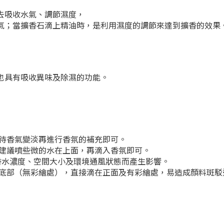
去吸收水氣、調節濕度，
氣；當擴香石滴上精油時，是利用濕度的調節來達到擴香的效果
也具有吸收異味及除濕的功能。
，待香氣變淡再進行香氛的補充即可。
，建議噴些微的水在上面，再滴入香氛即可。
香水濃度、空間大小及環境通風狀態而產生影響。
者底部（無彩繪處），直接滴在正面及有彩繪處，易造成顏料斑駁