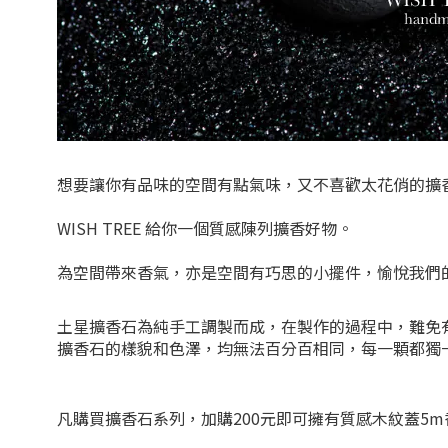
想要讓你有品味的空間有點氣味，又不喜歡太花俏的擴
WISH TREE 給你一個質感陳列擴香好物。
為空間帶來香氣，亦是空間有巧思的小擺件，
愉悅我們
土星擴香石為純手工調製而成，在製作的過程中，難免
擴香石的樣貌和色澤，均無法百分百相同，每一顆都獨
凡購買擴香石系列，加購200元即可擁有質感木紋蓋5m香氛