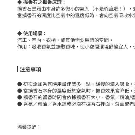
◆
擴香石之擴香原理：
擴香石是藉由本身許多微小的氣孔（不是瑕疵喔！），
當擴香石的濕度比空氣中的濕度低時，會向空氣吸收水
◆
使用場景：
汽車、室內、衣櫃，或其他需要裝飾的空間。
作用：吸收香氛並擴散香味，使小空間環境舒適宜人，
注意事項
● 初次添加香氛時用量建議多一點，緩慢的滴入吸收
● 當擴香石本身的濕度低於空氣時，擴香效果會降低
● 擴香石的留香時間會依據擴香石大小、香氛／精油/
● 香氛／精油／香水請務必滴在擴香石裡面、背面或
溫馨提醒：