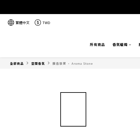
繁體中文
TWD
所有商品
香氛蠟燭
全部商品
空間香氛
擴香裝置 · Aroma Stone