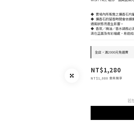
◆  賣場內所販售之擴香石
◆  擴香石的留香時間會依
通風狀態而產生影響。
◆  香氛／精油／香水請務
滴在正面及有彩繪處，易造成
全店，滿2000元免運費
NT$1,280
會員獨享
NT$1,080
若