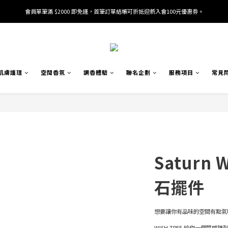
會員單筆滿 $2000 即免運，首筆訂單結帳可折抵迎新入會100元優惠劵。
加入/驗證會員並綁定電話號碼，即可獲得百元購物金2張。
加入/驗證會員並綁定電話號碼，即可獲得百元購物金2張。
肌膚護理
空間香氛
調香體驗
聯名企劃
服務項目
常見
Saturn
石擺件
想要讓你有品味的空間有點氣
WISH TREE 給你一個質感