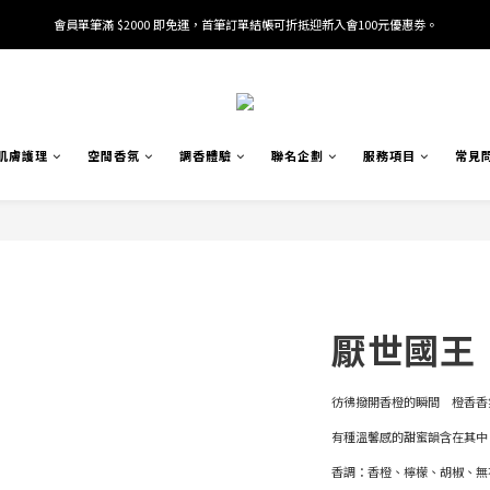
會員單筆滿 $2000 即免運，首筆訂單結帳可折抵迎新入會100元優惠劵。
加入/驗證會員並綁定電話號碼，即可獲得百元購物金2張。
加入/驗證會員並綁定電話號碼，即可獲得百元購物金2張。
肌膚護理
空間香氛
調香體驗
聯名企劃
服務項目
常見
厭世國王
彷彿撥開香橙的瞬間　橙香香
有種溫馨感的甜蜜韻含在其中
香調：香橙、檸檬、胡椒、無