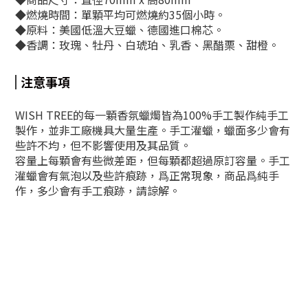
◆燃燒時間：單顆平均可燃燒約35個小時。
◆原料：美國低溫大豆蠟、德國進口棉芯。
◆香調：玫瑰、牡丹、白琥珀、乳香、黑醋栗、甜橙。
注意事項
WISH TREE的每一顆香氛蠟燭皆為100%手工製作純手工
製作，並非工廠機具大量生產。手工灌蠟，蠟面多少會有
些許不均，但不影響使用及其品質。
容量上每顆會有些微差距，但每顆都超過原訂容量。手工
灌蠟會有氣泡以及些許痕跡，爲正常現象，商品爲純手
作，多少會有手工痕跡，請諒解。