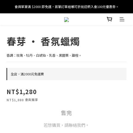
會員單筆滿 $2000 即免運，首筆訂單結帳可折抵迎新入會100元優惠劵。
加入/驗證會員並綁定電話號碼，即可獲得百元購物金2張。
加入/驗證會員並綁定電話號碼，即可獲得百元購物金2張。
春芽 · 香氛蠟燭
香調：玫瑰、牡丹、白琥珀、乳香、黑醋栗、甜橙。
全店，滿2000元免運費
NT$1,280
會員獨享
NT$1,080
售完
若想購買，請聯絡我們。