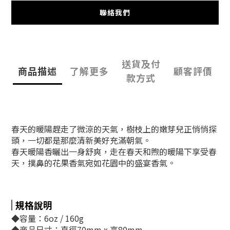
聯絡我們
送貨及付
商品描述
了解更多
顧客評價
款方式
春天的暖陽趕走了微涼的天氣，樹枝上的嫩芽兒正悄悄探
頭，一切都是那麼清新美好充滿朝氣。
春天暖陽香曬出一身舒爽，走在春天和煦的暖陽下享受春
天，撲鼻的花果香氣宛如花園中的盛宴香氣。
規格說明
◆容量：6oz / 160g
◆商品尺寸：直徑70mm x 高80mm