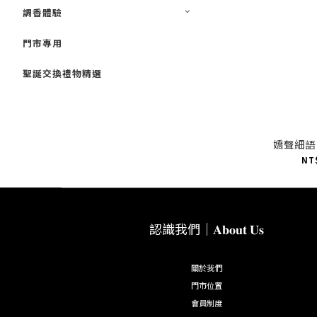
調香體驗
門市專用
聖誕交換禮物精選
嬌聲細語
NT
認識我們｜𝐀𝐛𝐨𝐮𝐭 𝐔𝐬
關於我們
門市位置
會員制度