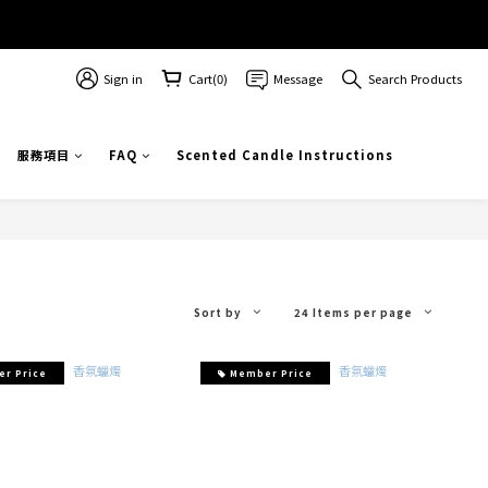
Sign in
Cart(0)
Message
Search Products
服務項目
FAQ
Scented Candle Instructions
Sort by
24 Items per page
r Price
Member Price