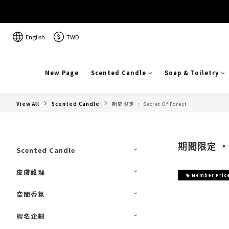
English
TWD
New Page
Scented Candle
Soap & Toiletry
View All
Scented Candle
期間限定 ‧ Secret Of Forest
期間限定 ‧ S
Scented Candle
皮膚護理
Member Pric
空間香氛
聯名企劃