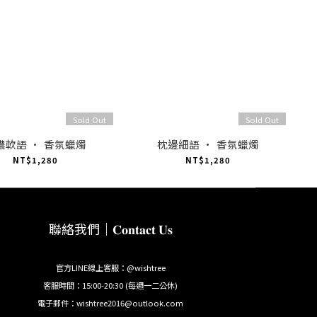
Sold Out
Sold Out
儂軟語 · 香氛蠟燭
枕邊細語 · 香氛蠟燭
NT$1,280
NT$1,280
聯絡我們｜𝐂𝐨𝐧𝐭𝐚𝐜𝐭 𝐔𝐬
官方LINE線上客服：@wishtree
客服時間：15:00-20:30 (每週一二公休)
電子郵件：wishtree2016@outlook.com