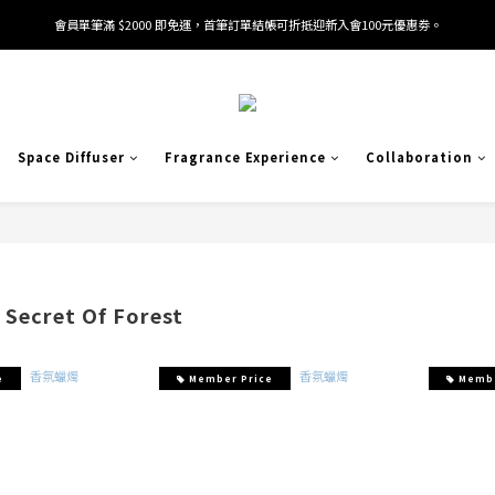
會員單筆滿 $2000 即免運，首筆訂單結帳可折抵迎新入會100元優惠劵。
加入/驗證會員並綁定電話號碼，即可獲得百元購物金2張。
加入/驗證會員並綁定電話號碼，即可獲得百元購物金2張。
Space Diffuser
Fragrance Experience
Collaboration
ecret Of Forest
e
Member Price
Membe