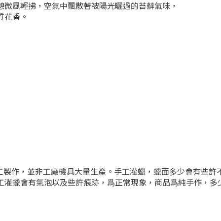
憩微風輕拂，空氣中飄散著被陽光曬過的苔蘚氣味，
質花香。
作純手工製作，並非工廠機具大量生產。手工灌蠟，蠟面多少會有些
工灌蠟會有氣泡以及些許痕跡，爲正常現象，商品爲純手作，多