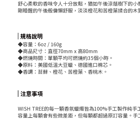
舒心柔軟的香味令人十分放鬆，
猶如午後涼蔭樹下的小
剛睡醒的午後般傭懶舒服，淡淡橙花和苦橙葉揉合的木
規格說明
◆容量：6oz / 160g
◆商品尺寸：直徑70mm x 高80mm
◆燃燒時間：單顆平均可燃燒約35個小時。
◆原料：美國低溫大豆蠟、德國進口棉芯。
◆香調：苔蘚、橙花、苦橙葉、香桃木。
注意事項
WISH TREE的每一顆香氛蠟燭皆為100%手工製
容量上每顆會有些微差距，但每顆都超過原訂容量。手