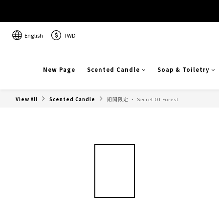
English
TWD
New Page
Scented Candle
Soap & Toiletry
View All
Scented Candle
期間限定 ‧ Secret Of Forest