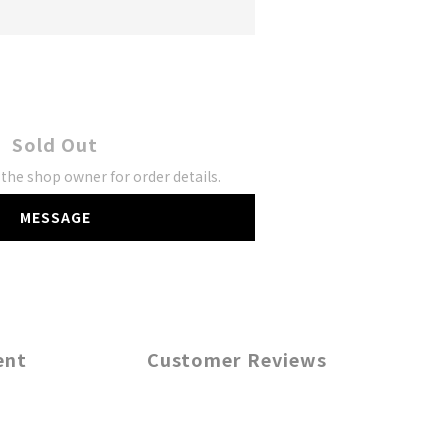
Sold Out
he shop owner for order details.
MESSAGE
ent
Customer Reviews