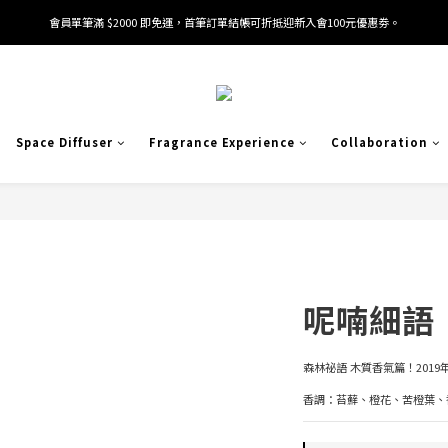
會員單筆滿 $2000 即免運，首筆訂單結帳可折抵迎新入會100元優惠劵。
加入/驗證會員並綁定電話號碼，即可獲得百元購物金2張。
加入/驗證會員並綁定電話號碼，即可獲得百元購物金2張。
Space Diffuser
Fragrance Experience
Collaboration
呢喃細語 
森林祕語 木質香氣篇！2019
香調：苔蘚、橙花、苦橙葉、