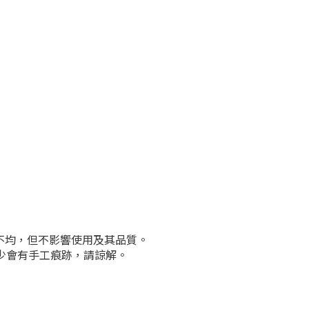
許不均，但不影響使用及其品質。
少會有手工痕跡，請諒解。