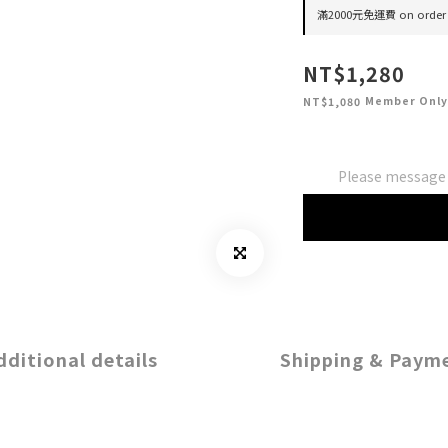
滿2000元免運費 on order
NT$1,280
Member Only
NT$1,080
Please message t
dditional details
Shipping & Paym