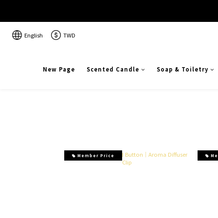
English
TWD
New Page
Scented Candle
Soap & Toiletry
Member Price
Me