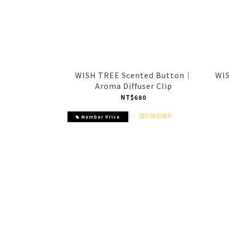
WISH TREE Scented Button｜
WI
Aroma Diffuser Clip
NT$680
Member Price