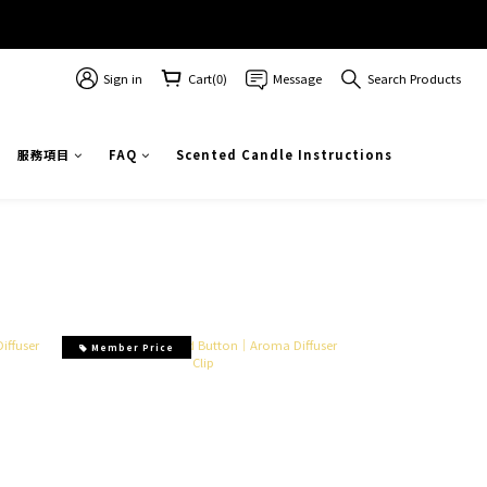
Sign in
Cart(0)
Message
Search Products
服務項目
FAQ
Scented Candle Instructions
Member Price