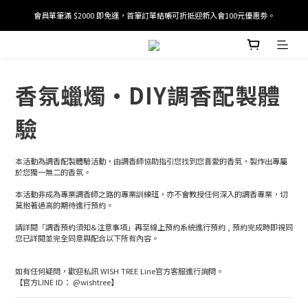
會員單筆滿 $2000 即免運，首筆訂單結帳可折抵迎新入會100元優惠劵。
加入/驗證會員並綁定電話號碼，即可獲得百元購物金2張。
加入/驗證會員並綁定電話號碼，即可獲得百元購物金2張。
香氛蠟燭・DIY調香配製體
驗
本活動為調香配製體驗活動，由調香師協助指引您找到您喜愛的香氣，製作出專屬
於您獨一無二的香氛。
本活動非成為專業調香師之路的專業訓練班，亦不會教授任何深入的調香專業，切
莫抱著過高的期待進行預約。
請詳閱「調香預約須知&注意事項」再至線上預約系統進行預約 , 預約完成時即視同
您已詳閱並完全同意與配合以下所有內容。
如有任何疑問，歡迎私訊 WISH TREE Line官方客服進行詢問。
【官方LINE ID： @wishtree】