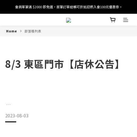
會員單筆滿 $2000 即免運，首筆訂單結帳可折抵迎新入會100元優惠劵。
加入/驗證會員並綁定電話號碼，即可獲得百元購物金2張。
加入/驗證會員並綁定電話號碼，即可獲得百元購物金2張。
Home
部落格列表
8/3 東區門市【店休公告】
2023-08-03
𝐖𝐈𝐒𝐇 𝐓𝐑𝐄𝐄東區門市【店休通知】