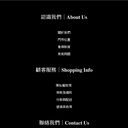
認識我們｜𝐀𝐛𝐨𝐮𝐭 𝐔𝐬
因受卡努颱風影響，依政府公告之停班停課標準，東區門市於
8/3 (四) 店休一天，如有造成不便，敬請見諒。
關於我們
門市位置
會員制度
常見問題
溫馨提醒：請大家務必做好防颱準備，盡量待在家裡，避免不
顧客服務｜𝐒𝐡𝐨𝐩𝐩𝐢𝐧𝐠 𝐈𝐧𝐟𝐨
必要的外出，安全第一
隱私權政策
條款及細則
付款與配送
退換貨政策
聯絡我們｜𝐂𝐨𝐧𝐭𝐚𝐜𝐭 𝐔𝐬