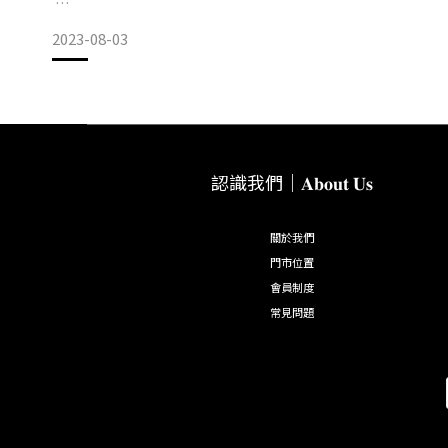
2023-08-03
𝐖𝐈𝐒𝐇 𝐓𝐑𝐄𝐄東區門市【店休通知】
認識我們｜𝐀𝐛𝐨𝐮𝐭 𝐔𝐬
因受卡努颱風影響，依政府公告之停班停課標準，東區門市於8
關於我們
門市位置
會員制度
常見問題
溫馨提醒：請大家務必做好防颱準備，盡量待在家裡，避免