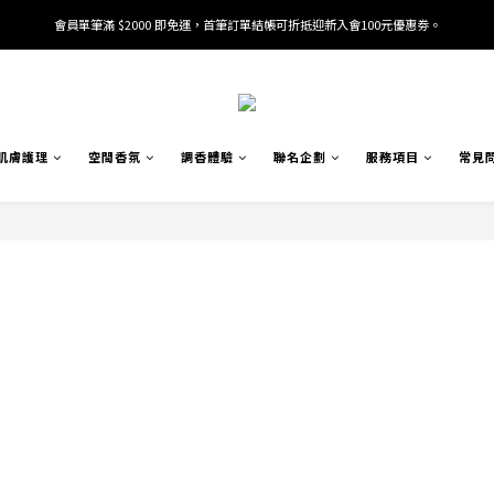
會員單筆滿 $2000 即免運，首筆訂單結帳可折抵迎新入會100元優惠劵。
加入/驗證會員並綁定電話號碼，即可獲得百元購物金2張。
加入/驗證會員並綁定電話號碼，即可獲得百元購物金2張。
肌膚護理
空間香氛
調香體驗
聯名企劃
服務項目
常見