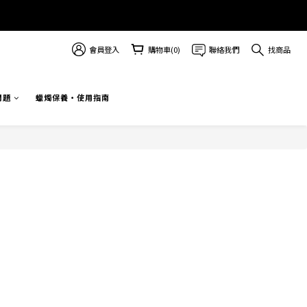
會員登入
購物車(0)
聯絡我們
找商品
問題
蠟燭保養・使用指南