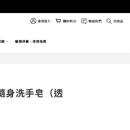
會員登入
購物車(0)
聯絡我們
找商品
問題
蠟燭保養・使用指南
立即購買
隨身洗手皂（透