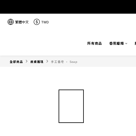
繁體中文
TWD
所有商品
香氛蠟燭
全部商品
皮膚護理
手工香皂 · Soap