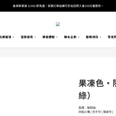
會員單筆滿 $2000 即免運，首筆訂單結帳可折抵迎新入會100元優惠劵。
加入/驗證會員並綁定電話號碼，即可獲得百元購物金2張。
加入/驗證會員並綁定電話號碼，即可獲得百元購物金2張。
肌膚護理
空間香氛
調香體驗
聯名企劃
服務項目
常見
果凍色·
綠）
香調：葡萄柚
防疫必備 | 洗手皂 | 隨身皂 |