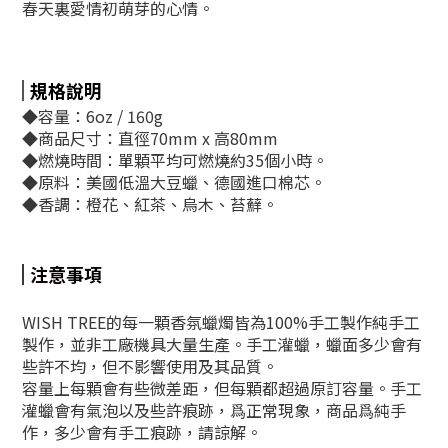
春天裏愛情初萌芽的心情。
規格說明
◆容量：6oz / 160g
◆商品尺寸：直徑70mm x 高80mm
◆燃燒時間：單顆平均可燃燒約35個小時。
◆原料：美國低溫大豆蠟、德國進口棉芯。
◆香調：橙花、紅茶、烏木、苔蘚。
注意事項
WISH TREE的每一顆香氛蠟燭皆為100%手工製作純手工
製作，並非工廠機具大量生產。手工灌蠟，蠟面多少會有
些許不均，但不影響使用及其品質。
容量上每顆會有些微差距，但每顆都超過原訂容量。手工
灌蠟會有氣泡以及些許痕跡，爲正常現象，商品爲純手
作，多少會有手工痕跡，請諒解。