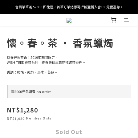
會員單筆滿 $2000 即免運，首筆訂單結帳可折抵迎新入會100元優惠劵。
加入/驗證會員並綁定電話號碼，即可獲得百元購物金2張。
加入/驗證會員並綁定電話號碼，即可獲得百元購物金2張。
懷。春。茶 · 香氛蠟燭
以春光佐茶香！2019年期間限定。
WISH TREE 春茶系列，將春天初生繁花揉進茶香裡。
香調：橙花、紅茶、烏木、苔蘚。
滿2000元免運費 on order
NT$1,280
Member Only
NT$1,080
Sold Out