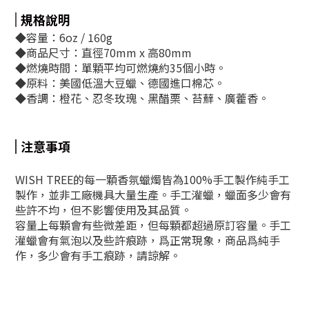
規格說明
◆容量：6oz / 160g
◆商品尺寸：直徑70mm x 高80mm
◆燃燒時間：單顆平均可燃燒約35個小時。
◆原料：美國低溫大豆蠟、德國進口棉芯。
◆香調：
橙花、忍冬玫瑰、黑醋栗、苔蘚、廣藿香。
注意事項
WISH TREE的每一顆香氛蠟燭皆為100%手工製作純手工
製作，並非工廠機具大量生產。手工灌蠟，蠟面多少會有
些許不均，但不影響使用及其品質。
容量上每顆會有些微差距，但每顆都超過原訂容量。手工
灌蠟會有氣泡以及些許痕跡，爲正常現象，商品爲純手
作，多少會有手工痕跡，請諒解。