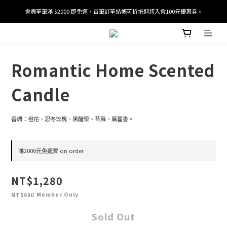
會員單筆滿 $2000 即免運，首筆訂單結帳可折抵迎新入會100元優惠劵。
加入/驗證會員並綁定電話號碼，即可獲得百元購物金2張。
加入/驗證會員並綁定電話號碼，即可獲得百元購物金2張。
Romantic Home Scented
Candle
香調：橙花、忍冬玫瑰、黑醋栗、苔蘚、廣藿香。
滿2000元免運費 on order
NT$1,280
Member Only
NT$980
Sold Out