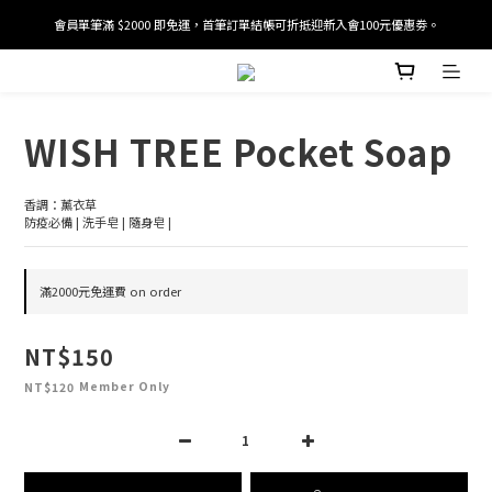
會員單筆滿 $2000 即免運，首筆訂單結帳可折抵迎新入會100元優惠劵。
加入/驗證會員並綁定電話號碼，即可獲得百元購物金2張。
加入/驗證會員並綁定電話號碼，即可獲得百元購物金2張。
WISH TREE Pocket Soap
香調：薰衣草
防疫必備 | 洗手皂 | 隨身皂 |
滿2000元免運費 on order
NT$150
Member Only
NT$120