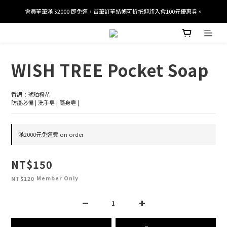
會員單筆滿 $2000 即免運，首筆訂單結帳可折抵迎新入會100元優惠劵。
加入/驗證會員並綁定電話號碼，即可獲得百元購物金2張。
加入/驗證會員並綁定電話號碼，即可獲得百元購物金2張。
WISH TREE Pocket Soap
香調：琥珀橙花
防疫必備 | 洗手皂 | 隨身皂 |
滿2000元免運費 on order
NT$150
Member Only
NT$120