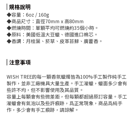
規格說明
◆容量：6oz / 160g
◆商品尺寸：直徑70mm x 高80mm
◆燃燒時間：單顆平均可燃燒約35個小時。
◆原料：美國低溫大豆蠟、德國進口棉芯。
◆香調：
月桂葉、菸草、皮革苔蘚、廣藿香。
注意事項
WISH TREE的每一顆香氛蠟燭皆為100%手工製作純手工
製作，並非工廠機具大量生產。手工灌蠟，蠟面多少會有
些許不均，但不影響使用及其品質。
容量上每顆會有些微差距，但每顆都超過原訂容量。手工
灌蠟會有氣泡以及些許痕跡，爲正常現象，商品爲純手
作，多少會有手工痕跡，請諒解。