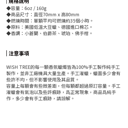
規格說明
◆容量：6oz / 160g
◆商品尺寸：直徑70mm x 高80mm
◆燃燒時間：單顆平均可燃燒約35個小時。
◆原料：美國低溫大豆蠟、德國進口棉芯。
◆香調：小蒼蘭、伯爵茶、琥珀、佛手柑。
注意事項
WISH TREE的每一顆香氛蠟燭皆為100%手工製作純手工
製作，並非工廠機具大量生產。手工灌蠟，蠟面多少會有
些許不均，但不影響使用及其品質。
容量上每顆會有些微差距，但每顆都超過原訂容量。手工
灌蠟會有氣泡以及些許痕跡，爲正常現象，商品爲純手
作，多少會有手工痕跡，請諒解。