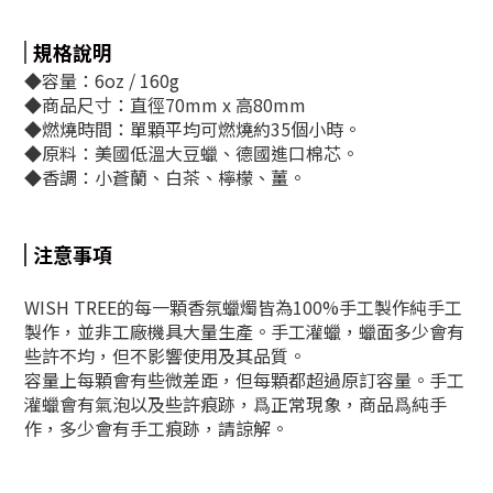
規格說明
◆容量：6oz / 160g
◆商品尺寸：直徑70mm x 高80mm
◆燃燒時間：單顆平均可燃燒約35個小時。
◆原料：美國低溫大豆蠟、德國進口棉芯。
◆香調：小蒼蘭、白茶、檸檬、薑。
注意事項
WISH TREE的每一顆香氛蠟燭皆為100%手工製作純手工
製作，並非工廠機具大量生產。手工灌蠟，蠟面多少會有
些許不均，但不影響使用及其品質。
容量上每顆會有些微差距，但每顆都超過原訂容量。手工
灌蠟會有氣泡以及些許痕跡，爲正常現象，商品爲純手
作，多少會有手工痕跡，請諒解。