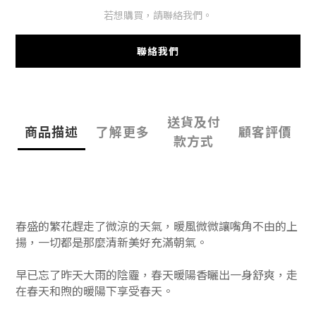
若想購買，請聯絡我們。
聯絡我們
送貨及付
商品描述
了解更多
顧客評價
款方式
春盛的繁花趕走了微涼的天氣，暖風微微讓嘴角不由的上
揚，
一切都是那麼清新美好充滿朝氣。
早已忘了昨天大雨的陰霾，
春天暖陽香曬出一身舒爽，走
在春天和煦的暖陽下享受春天。