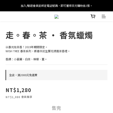
加入/驗證會員並綁定電話號碼，即可獲得百元購物金2張。
加入/驗證會員並綁定電話號碼，即可獲得百元購物金2張。
會員單筆滿 $2000 即免運，首筆訂單結帳可折抵迎新入會100元優惠劵。
加入/驗證會員並綁定電話號碼，即可獲得百元購物金2張。
走。春。茶 · 香氛蠟燭
以春光佐茶香！2019年期間限定。
WISH TREE 春茶系列，將春天初生繁花揉進茶香裡。
香調：小蒼蘭、白茶、檸檬、薑。
全店，滿2000元免運費
NT$1,280
會員獨享
NT$1,080
售完