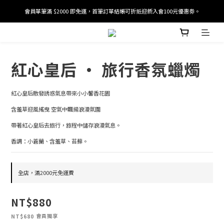
會員單筆滿 $2000 即免運，首筆訂單結帳可折抵迎新入會100元優惠劵。
加入/驗證會員並綁定電話號碼，即可獲得百元購物金2張。
加入/驗證會員並綁定電話號碼，即可獲得百元購物金2張。
紅心皇后 · 旅行香氛蠟燭
紅心皇后散發誘惑氣息帶來小小馨香花園
含羞草迎風搖曳 空氣中飄揚浪漫氛圍 
帶著紅心皇后去旅行，旅程中儲存浪漫氣息。
香調：小蒼蘭、含羞草、苔蘚。
全店，滿2000元免運費
NT$880
會員獨享
NT$680