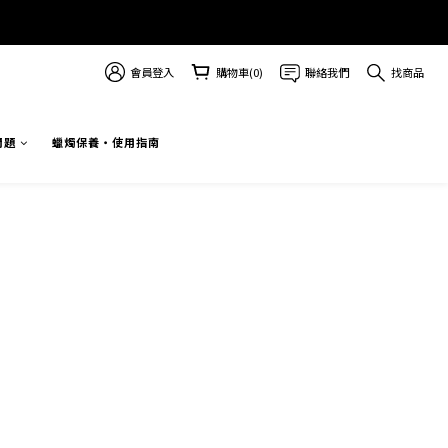
會員登入
購物車(0)
聯絡我們
找商品
問題
蠟燭保養・使用指南