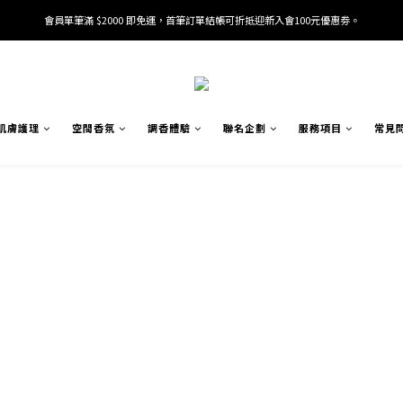
會員單筆滿 $2000 即免運，首筆訂單結帳可折抵迎新入會100元優惠劵。
加入/驗證會員並綁定電話號碼，即可獲得百元購物金2張。
加入/驗證會員並綁定電話號碼，即可獲得百元購物金2張。
肌膚護理
空間香氛
調香體驗
聯名企劃
服務項目
常見