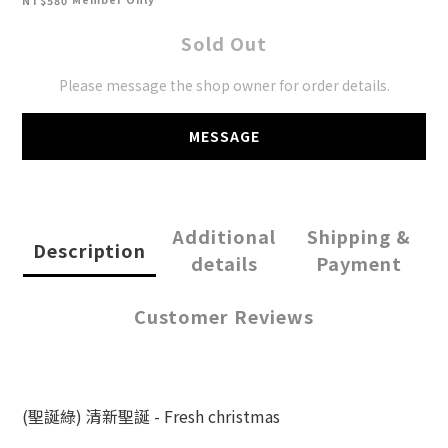
NT$580
Sold Out
Please message the shop owner for order details.
MESSAGE
Additional
Shipping &
Description
details
Payment
Customer Reviews
(聖誕綠) 清新聖誕 - Fresh christmas