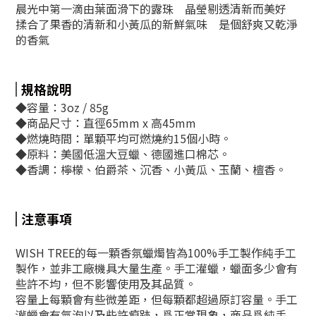
晨光中第一滴由葉面滑下的露珠 晶瑩剔透清新而美好
揉合了果香的清新和小黃瓜的新鮮氣味 是個舒爽又乾淨
的香氣
規格說明
◆容量：
3oz / 85g
◆商品尺寸：直徑65mm x 高45mm
◆燃燒時間：單顆平均可燃燒約15個小時。
◆原料：美國低溫大豆蠟、德國進口棉芯。
◆香調：
檸檬、伯爵茶、沉香、小黃瓜、玉蘭、檀香。
注意事項
WISH TREE的每一顆香氛蠟燭皆為100%手工製作純手工
製作，並非工廠機具大量生產。手工灌蠟，蠟面多少會有
些許不均，但不影響使用及其品質。
容量上每顆會有些微差距，但每顆都超過原訂容量。手工
灌蠟會有氣泡以及些許痕跡，爲正常現象，商品爲純手