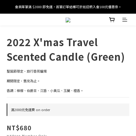
會員單筆滿 $2000 即免運，首筆訂單結帳可折抵迎新入會100元優惠劵。
加入/驗證會員並綁定電話號碼，即可獲得百元購物金2張。
加入/驗證會員並綁定電話號碼，即可獲得百元購物金2張。
2022 X'mas Travel
Scented Candle (Green)
聖誕節限定·旅行香氛蠟燭
期間限定·售完為止。
香調：檸檬、伯爵茶、沉香、小黃瓜、玉蘭、檀香。
滿2000元免運費 on order
NT$680
Member Only