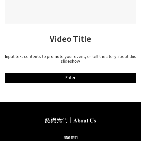
Video Title
Input text contents to promote your event, or tell the story about this
slideshow.
Enter
認識我們｜𝐀𝐛𝐨𝐮𝐭 𝐔𝐬
關於我們