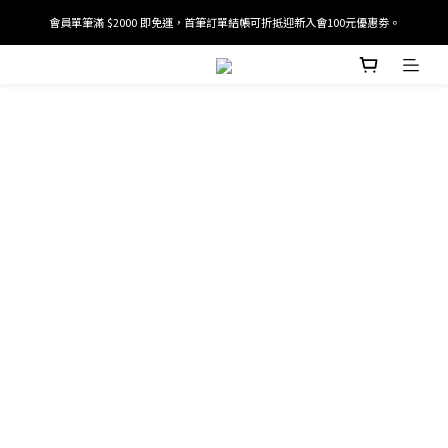
會員單筆滿 $2000 即免運，首筆訂單結帳可折抵迎新入會100元優惠劵。
加入/驗證會員並綁定電話號碼，即可獲得百元購物金2張。
加入/驗證會員並綁定電話號碼，即可獲得百元購物金2張。