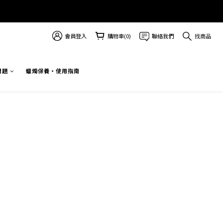
會員登入
購物車(0)
聯絡我們
找商品
問題
蠟燭保養・使用指南