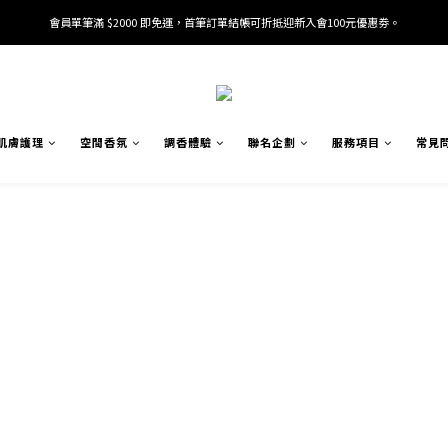
會員單筆滿 $2000 即免運，首筆訂單結帳可折抵迎新入會100元優惠劵。
加入/驗證會員並綁定電話號碼，即可獲得百元購物金2張。
加入/驗證會員並綁定電話號碼，即可獲得百元購物金2張。
肌膚護理
空間香氛
調香體驗
聯名企劃
服務項目
常見