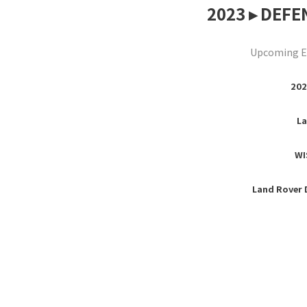
2023 ▸ D
Upcoming Ev
202
La
WI
Land Rov