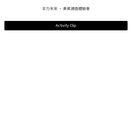
女力未來 · 貴賓調香體驗會
Activity Clip