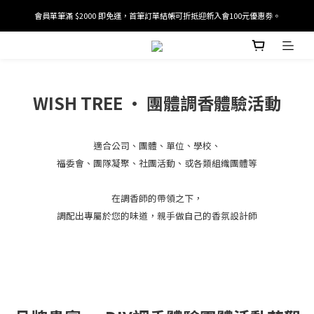
會員單筆滿 $2000 即免運，首筆訂單結帳可折抵迎新入會100元優惠劵。
加入/驗證會員並綁定電話號碼，即可獲得百元購物金2張。
加入/驗證會員並綁定電話號碼，即可獲得百元購物金2張。
WISH TREE · 團體調香體驗活動
適合公司、團體、單位、學校、
福委會、團隊凝聚、社團活動、或各類組織團體等
在調香師的帶領之下，
調配出專屬於您的味道，親手做自己的香氛設計師