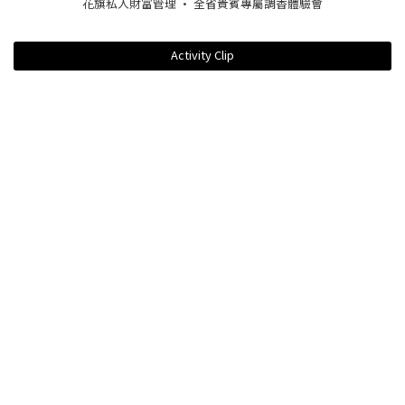
花旗私人財富管理 · 全省貴賓專屬調香體驗會
Activity Clip